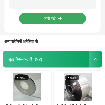
शीतल ग्लास और चीनी मिट्टी की चीज़ें के साथ सील करने के लिए पर्मलॉय आयरन निकल मिश्र धातु पट्टी
मोल्ड स्वचालित नियंत्रण कास्टिंग के लिए सुरमा टिन लीड मिश्र धातु:
कॉपर निकल पट्टी
उच्च शुद्धता लीड टिन सुरमा फोइल पीबी एसएन टिन और लीड सोल्डर
लिथियम बैटरी पैक वेल्डिंग के लिए उच्च शुद्धता सोल्डरिंग निकल पट्टी
निकल मढ़वाया कॉपर स्ट्रिप
99.99% शुद्ध निकल पट्टी जंग प्रतिरोधी बैटरी वेल्डिंग पट्टी
अन्य श्रेणियों अमेरिका से
आयरन निकल मिश्र धातु पट्टी
लिथियम बैटरी कनेक्टर
शुद्ध निकल पट्टी
(52)
धातु मुद्रांकन भागों
बैटरी बसबार कनेक्टर
निकल मढ़वाया कॉपर बस बार