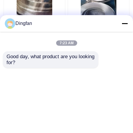
उच्च चुंबकीय पारगम्यता के
जंग प्रतिरोधी लौह निकल
Dingfan
साथ डिंगफैन आयरन निकल
मिश्र धातु दौर पट्टी पट्टी
मिश्र धातु पट्टी
उच्च पारगम्यता
7:23 AM
सबसे अच्छी कीमत
सबसे अच्छी कीमत
Good day, what product are you looking 
for?
हमसे संपर्क करें
हमसे संपर्क करें
और देखो
होम
हमारे बारे में
हमसे संपर्क करें
Desktop Site
साइटमैप
Privacy Policy