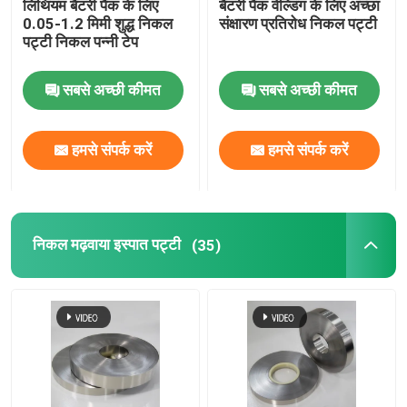
लिथियम बैटरी पैक के लिए
बैटरी पैक वेल्डिंग के लिए अच्छा
0.05-1.2 मिमी शुद्ध निकल
संक्षारण प्रतिरोध निकल पट्टी
पट्टी निकल पन्नी टेप
टिन पन्नी रोल
सबसे अच्छी कीमत
सबसे अच्छी कीमत
लीड टिन सुरमा पन्नी
हमसे संपर्क करें
हमसे संपर्क करें
लीड आधारित सोल्डर
लीड फ्री सोल्जर
निकल मढ़वाया इस्पात पट्टी
(35)