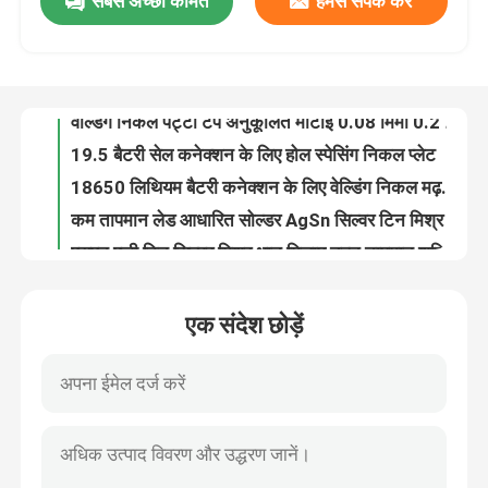
सबसे अच्छी कीमत
हमसे संपर्क करें
बैटरी इलेक्ट्रॉनिक्स उद्योग के लिए प्रवाहकीय कॉपर निकल प्लेट
नंबर 5 बैटरी निकल शीट प्लेट सकारात्मक और नकारात्मक संपर्क
कारखाना भ्रमण
निकल प्लेटेड मेटल स्टैम्पिंग पार्ट्स नंबर 7 बैटरी 18650 निकल प्लेट
वेल्डिंग निकल पट्टी टेप अनुकूलित मोटाई 0.08 मिमी 0.2 मिमी 0.3 मिमी
गुणवत्ता नियंत्रण
19.5 बैटरी सेल कनेक्शन के लिए होल स्पेसिंग निकल प्लेट
18650 लिथियम बैटरी कनेक्शन के लिए वेल्डिंग निकल मढ़वाया कॉपर स्ट्रिप:
संपर्क करें
कम तापमान लेड आधारित सोल्डर AgSn सिल्वर टिन मिश्र धातु
एसएन एजी टिन सिल्वर मिश्र धातु मिलाप उच्च तापमान शक्ति
अच्छी बाढ़ संपत्ति लीड आधारित सोल्डर AgSn टिन लीड सिल्वर सोल्डर
समाचार
अनुकूलित लीड आधारित मिलाप धातु तत्व Cu Sn कॉपर टिन मिश्र धातु:
एक संदेश छोड़ें
वेल्डिंग सटीक कॉम्प्लेक्स मल्टी कॉलर जोड़ों के लिए एसएन क्यू कॉपर मिश्र धातु पट्टी
एक उद्धरण की विनती करे
7.29g/Cm3 टिन कॉपर सोल्डर C1020 Cu Sn अच्छी बाढ़ संपत्ति
चौड़ाई 2-100 मिमी निकल मढ़वाया कॉपर बस बार 8 मिमी निकेल कॉपर स्ट्रिप कुंडल:
शुद्ध निकल पट्टी
लिथियम बैटरी के लिए उच्च समग्र शक्ति कॉपर निकल पट्टी
लिथियम बैटरियों के लिए इलेक्ट्रोलेस निकल प्लेटेड कॉपर बस बार
निकल मढ़वाया इस्पात पट्टी