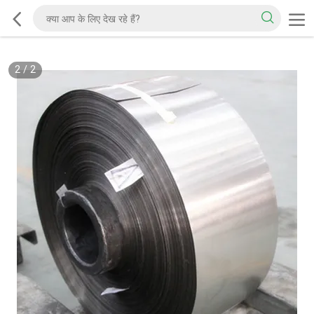
2
/
2