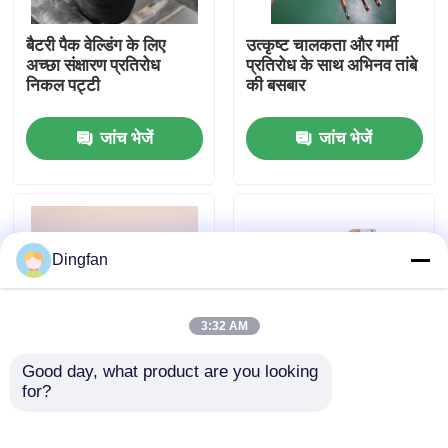
बैटरी पैक वेल्डिंग के लिए
उत्कृष्ट चालकता और गर्मी
कारखाना भ्रमण
अच्छा संक्षारण प्रतिरोध
प्रतिरोध के साथ अभिनव तांबे
निकल पट्टी
की बसबार
गुणवत्ता नियंत्रण
जांच भेजें
जांच भेजें
संपर्क करें
समाचार
Dingfan
एक उद्धरण की विनती करे
3:32 AM
Good day, what product are you looking 
शुद्ध निकल पट्टी
for?
उच्च चालकता और स्थायित्व
सिल्वर पॉलिश कस्टम वजन
के साथ शक्तिशाली निकेल
शुद्ध निकेल स्ट्रिप्स उत्कृष्ट
बसबार
संक्षारण प्रतिरोध 6-200
निकल मढ़वाया इस्पात पट्टी