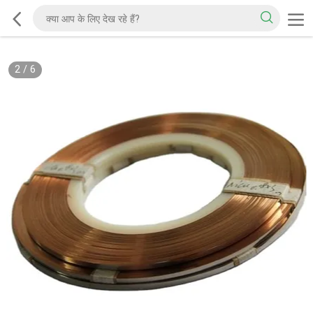
2
/
6