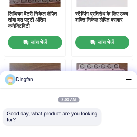
लिथियम बैटरी निकेल लेपित
स्टैम्पिंग प्रतिरोध के लिए उच्च
कारखाना भ्रमण
तांबा बस पट्टी अंतिम
शक्ति निकेल लेपित बसबार
कनेक्टिविटी
गुणवत्ता नियंत्रण
जांच भेजें
जांच भेजें
संपर्क करें
समाचार
Dingfan
एक उद्धरण की विनती करे
3:03 AM
Good day, what product are you looking 
शुद्ध निकल पट्टी
for?
चौड़ाई 2-100 मिमी निकेल
स्वनिर्धारित निकल मढ़वाया
लेपित तांबा बस पट्टी मोटाई
कॉपर बस बार अच्छा स्थान
0.08-0.4t
वेल्डिंग प्रभाव
निकल मढ़वाया इस्पात पट्टी