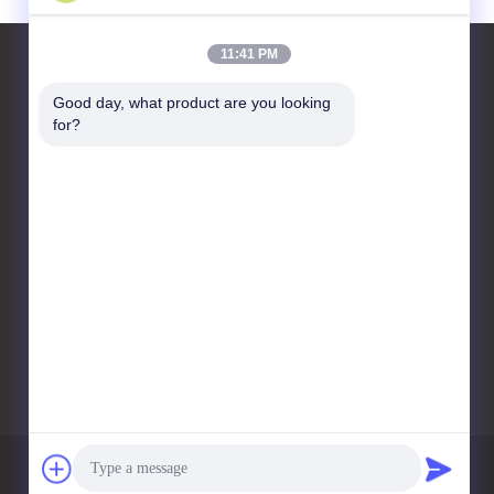
11:41 PM
Good day, what product are you looking 
for?
हमसे संपर्क करें
Yixing Dingfan New Energy
Technology Co., Ltd
फुडोंग विलेज, डिंगशु टाउनशिप,
यिक्सिंग सिटी
86--0510-89523999
104262108@qq.com
गोपनीयता नीति
साइटमैप
मोबाइल साइट