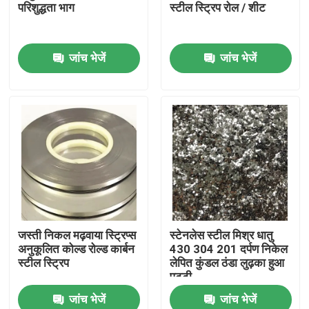
परिशुद्धता भाग
स्टील स्ट्रिप रोल / शीट
जांच भेजें
जांच भेजें
घर
जस्ती निकल मढ़वाया स्ट्रिप्स
स्टेनलेस स्टील मिश्र धातु
अनुकूलित कोल्ड रोल्ड कार्बन
430 304 201 दर्पण निकेल
उत्पादों
स्टील स्ट्रिप
लेपित कुंडल ठंडा लुढ़का हुआ
पट्टी
जांच भेजें
जांच भेजें
हमारे बारे में