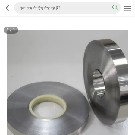
1
/
1