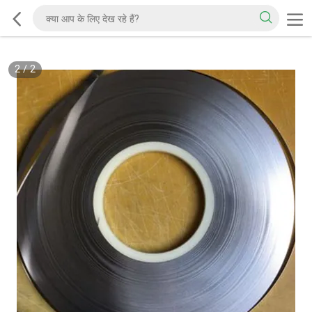
2
/
2