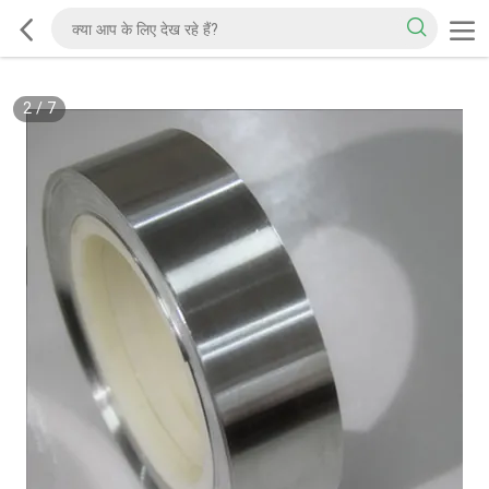
2
/
7