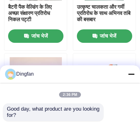
बैटरी पैक वेल्डिंग के लिए
उत्कृष्ट चालकता और गर्मी
अच्छा संक्षारण प्रतिरोध
प्रतिरोध के साथ अभिनव तांबे
कारखाना भ्रमण
निकल पट्टी
की बसबार
जांच भेजें
जांच भेजें
गुणवत्ता नियंत्रण
संपर्क करें
Dingfan
समाचार
2:36 PM
एक उद्धरण की विनती करे
Good day, what product are you looking 
for?
उच्च चालकता और स्थायित्व
सिल्वर पॉलिश कस्टम वजन
शुद्ध निकल पट्टी
के साथ शक्तिशाली निकेल
शुद्ध निकेल स्ट्रिप्स उत्कृष्ट
बसबार
संक्षारण प्रतिरोध 6-200
मिमी
निकल मढ़वाया इस्पात पट्टी