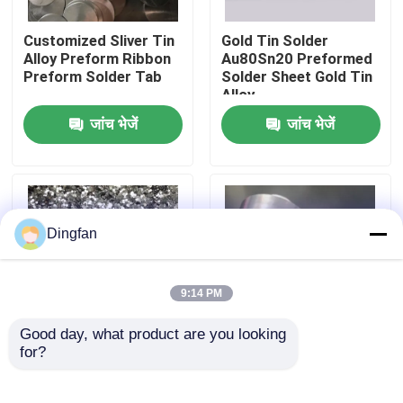
Customized Sliver Tin
Gold Tin Solder
कारखाना भ्रमण
Alloy Preform Ribbon
Au80Sn20 Preformed
Preform Solder Tab
Solder Sheet Gold Tin
Alloy
गुणवत्ता नियंत्रण
जांच भेजें
जांच भेजें
संपर्क करें
समाचार
Dingfan
एक उद्धरण की विनती करे
9:14 PM
Good day, what product are you looking 
शुद्ध निकल पट्टी
for?
Corrosion-Resistant
मोटाई 0.05-10 मिमी लीड
Solder Preforms For
स्ट्रिप टेप रासायनिक रूप से
Gold-Tin Alloy Solder
स्थिर अनुकूलित आकार:
निकल मढ़वाया इस्पात पट्टी