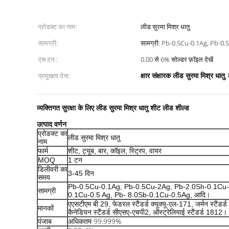
प्रोडक्ट का नाम:
लीड सुरमा मिश्र धातु
सामग्री:
सामग्री: Pb-0.5Cu-0.1Ag, Pb-0
एस.एन.:
0.00 से 6% सोल्डर फ़ॉइल देखें
क्षार संक्षारक लीड सुरमा मिश्र धातु
प्रमुखता देना:
,
व्यक्तिगत सुरक्षा के लिए लीड सुरमा मिश्र धातु शीट लीड शील्ड
उत्पाद वर्णन
प्रोडक्ट का
लीड सुरमा मिश्र धातु
नाम
फार्म
शीट, ट्यूब, बार, कॉइल, स्ट्रिप, वायर
MOQ
1 टन
डिलीवरी का
3-45 दिन
समय
Pb-0.5Cu-0.1Ag, Pb-0.5Cu-2Ag, Pb-2.0Sh-0.1Cu-
सामग्री
0.1Cu-0.5 Ag, Pb- 8.0Sb-0.1Cu-0.5Ag, आदि।
एएसटीएम बी 29, फेडरल स्टैंडर्ड क्यूक्यू-एल-171, जर्मन स्टैंड
मानकों
कैनेडियन स्टैंडर्ड सीएसए-एचपी2, ऑस्ट्रेलियाई स्टैंडर्ड 1812।
पंजाब
अधिकतम 99.999%