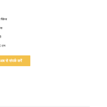
त पैकेज
वस
ी
00 टन
अब से संपर्क करें