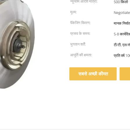
न्यूनतम आदेश मात्रा:
500 किलो
मूल्य:
Negotiate
पैकेजिंग विवरण:
मानक निर्या
प्रसव के समय:
5-8 कार्यदि
भुगतान शर्तें:
टी/टी, एल/स
आपूर्ति की क्षमता:
प्रति वर्ष 1
सबसे अच्छी कीमत