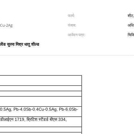
फार्म:
शीट,
.5Cu-2Ag
पंजाब:
अधि
आवेदन पत्र:
चिकि
लीड सुरमा मिश्र धातु शील्ड
0.5Ag, Pb-4.0Sb-0.4Cu-0.5Ag, Pb-6.0Sb-
र्ड डीआईएन 1719, ब्रिटिश स्टैंडर्ड बीएस 334,