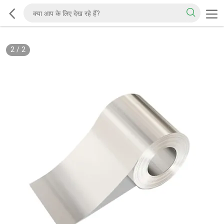
2
/
2