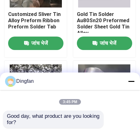
Customized Sliver Tin
Gold Tin Solder
कारखाना भ्रमण
Alloy Preform Ribbon
Au80Sn20 Preformed
Preform Solder Tab
Solder Sheet Gold Tin
Alloy
गुणवत्ता नियंत्रण
जांच भेजें
जांच भेजें
संपर्क करें
समाचार
Dingfan
एक उद्धरण की विनती करे
3:45 PM
Good day, what product are you looking 
शुद्ध निकल पट्टी
for?
Corrosion-Resistant
मोटाई 0.05-10 मिमी लीड
Solder Preforms For
स्ट्रिप टेप रासायनिक रूप से
Gold-Tin Alloy Solder
स्थिर अनुकूलित आकार:
निकल मढ़वाया इस्पात पट्टी