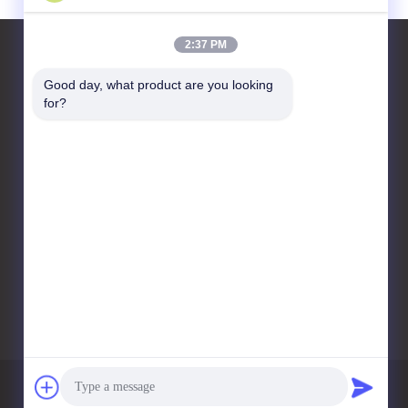
2:37 PM
Good day, what product are you looking 
for?
हमसे संपर्क करें
Yixing Dingfan New Energy
Technology Co., Ltd
फुडोंग विलेज, डिंगशु टाउनशिप,
यिक्सिंग सिटी
86--0510-89523999
104262108@qq.com
गोपनीयता नीति
साइटमैप
मोबाइल साइट