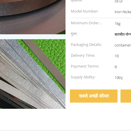
प्रमाणन:
ce.ul
Model Number:
Iron Nicke
Minimum Order
1kg
Quantity:
मूल्य:
बातचीत योग्
Packaging Details:
container
Delivery Time:
10
Payment Terms:
tt
Supply Ability:
10t/y
सबसे अच्छी कीमत