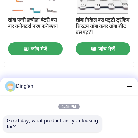
कारखाना भ्रमण
तांबा पन्नी लचीला बैटरी बस
तांबा निकेल बस पट्टी ट्रंकिंग
बार कनेक्टर्स नरम कनेक्शन
सिस्टम तांबा कवर तांबा शीट
बस पट्टी
गुणवत्ता नियंत्रण
जांच भेजें
जांच भेजें
संपर्क करें
समाचार
Dingfan
एक उद्धरण की विनती करे
1:45 PM
शुद्ध निकल पट्टी
Good day, what product are you looking 
for?
लौ retardant गर्मी संकुचित
कस्टमाइज्ड बैटरी बसबार
ट्यूब बैटरी टर्मिनल बसबार
कनेक्टर 0.5mΩ मैक्स और
निकल मढ़वाया इस्पात पट्टी