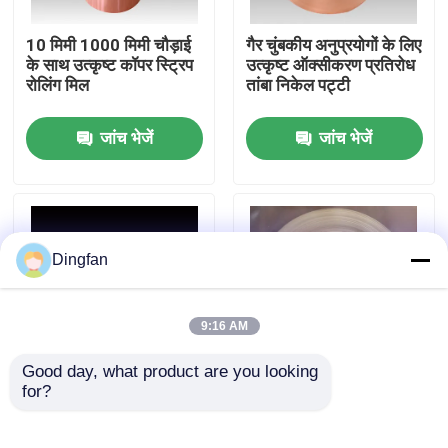
10 मिमी 1000 मिमी चौड़ाई
गैर चुंबकीय अनुप्रयोगों के लिए
कारखाना भ्रमण
के साथ उत्कृष्ट कॉपर स्ट्रिप
उत्कृष्ट ऑक्सीकरण प्रतिरोध
रोलिंग मिल
तांबा निकेल पट्टी
गुणवत्ता नियंत्रण
जांच भेजें
जांच भेजें
संपर्क करें
समाचार
Dingfan
एक उद्धरण की विनती करे
9:16 AM
Good day, what product are you looking 
शुद्ध निकल पट्टी
for?
समुद्री और अपतटीय
उच्च ताप प्रवाहकता तांबा
अनुप्रयोगों के लिए संक्षारण
निकेल पट्टी उत्कृष्ट गर्मी
प्रतिरोधी तांबा निकेल पट्टी
विसर्जन के साथ
निकल मढ़वाया इस्पात पट्टी