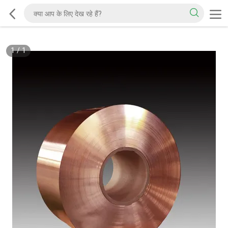
1
/
1