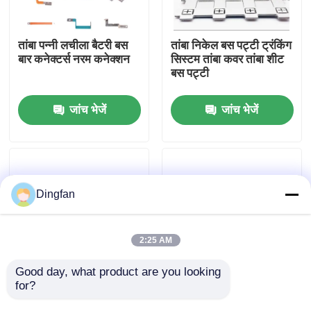
कारखाना भ्रमण
तांबा पन्नी लचीला बैटरी बस
तांबा निकेल बस पट्टी ट्रंकिंग
बार कनेक्टर्स नरम कनेक्शन
सिस्टम तांबा कवर तांबा शीट
बस पट्टी
गुणवत्ता नियंत्रण
जांच भेजें
जांच भेजें
संपर्क करें
समाचार
Dingfan
एक उद्धरण की विनती करे
2:25 AM
शुद्ध निकल पट्टी
Good day, what product are you looking 
for?
लौ retardant गर्मी संकुचित
कस्टमाइज्ड बैटरी बसबार
ट्यूब बैटरी टर्मिनल बसबार
कनेक्टर 0.5mΩ मैक्स और
निकल मढ़वाया इस्पात पट्टी