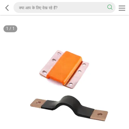
1
/
1