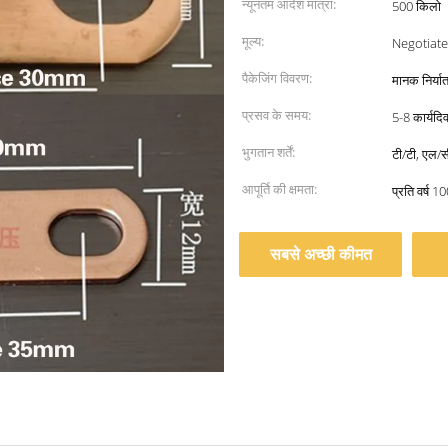
न्यूनतम आदेश मात्रा:
500 किलो
मूल्य:
Negotiate
पैकेजिंग विवरण:
मानक निर्या
प्रसव के समय:
5-8 कार्यदि
भुगतान शर्तें:
टी/टी, एल/स
आपूर्ति की क्षमता:
प्रति वर्ष 1
सबसे अच्छी कीमत