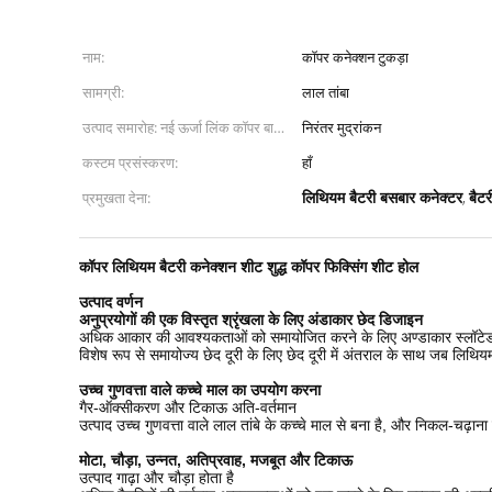
नाम:
कॉपर कनेक्शन टुकड़ा
सामग्री:
लाल तांबा
उत्पाद समारोह: नई ऊर्जा लिंक कॉपर बार
निरंतर मुद्रांकन
उत्पादन प्रक्रिया:
कस्टम प्रसंस्करण:
हाँ
लिथियम बैटरी बसबार कनेक्टर
बैटर
प्रमुखता देना:
,
कॉपर लिथियम बैटरी कनेक्शन शीट शुद्ध कॉपर फिक्सिंग शीट होल
उत्पाद वर्णन
अनुप्रयोगों की एक विस्तृत श्रृंखला के लिए अंडाकार छेद डिजाइन
अधिक आकार की आवश्यकताओं को समायोजित करने के लिए अण्डाकार स्लॉटेड
विशेष रूप से समायोज्य छेद दूरी के लिए छेद दूरी में अंतराल के साथ जब लिथ
उच्च गुणवत्ता वाले कच्चे माल का उपयोग करना
गैर-ऑक्सीकरण और टिकाऊ अति-वर्तमान
उत्पाद उच्च गुणवत्ता वाले लाल तांबे के कच्चे माल से बना है, और निकल-चढ़
मोटा, चौड़ा, उन्नत, अतिप्रवाह, मजबूत और टिकाऊ
उत्पाद गाढ़ा और चौड़ा होता है