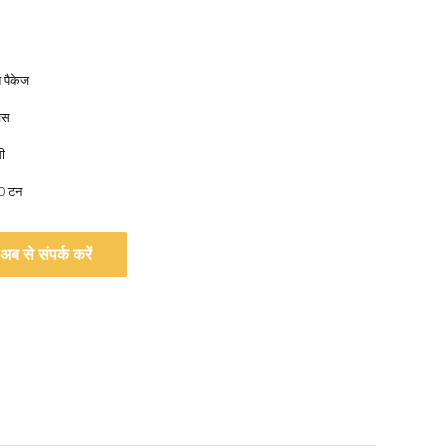
त पैकेज
वस
ी
00 टन
अब से संपर्क करें