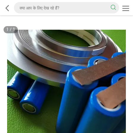
1
/
1