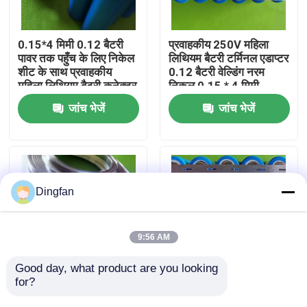
कारखाना भ्रमण
0.15*4 मिमी 0.12 बैटरी
प्रवाहकीय 250V महिला
पावर तक पहुँच के लिए निकेल
लिथियम बैटरी टर्मिनल एडाप्टर
शीट के साथ प्रवाहकीय
0.12 बैटरी वेल्डिंग नरम
गुणवत्ता नियंत्रण
महिला लिथियम बैटरी कनेक्टर
निकल 0.15 * 4 मिमी
जांच भेजें
जांच भेजें
संपर्क करें
समाचार
Dingfan
एक उद्धरण की विनती करे
9:56 AM
शुद्ध निकल पट्टी
Good day, what product are you looking 
for?
0.15*4 मिमी महिला स्वर्ण
महिला लिथियम बैटरी कनेक्टर
प्लेट शुद्ध निकेल लिथियम
शुद्ध निकेल / निकेल लेपित
निकल मढ़वाया इस्पात पट्टी