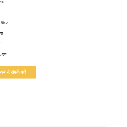
रना
त पैकेज
वस
ी
00 टन
अब से संपर्क करें