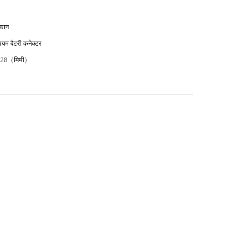
फ़ान
यम बैटरी कनेक्टर
*28（मिमी）