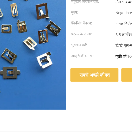
न्यूनतम आदेश मात्रा:
मोल-भाव क
मूल्य:
Negotiate
पैकेजिंग विवरण:
मानक निर्या
प्रसव के समय:
5-8 कार्यदि
भुगतान शर्तें:
टी/टी, एल/स
आपूर्ति की क्षमता:
प्रति वर्ष 1
सबसे अच्छी कीमत